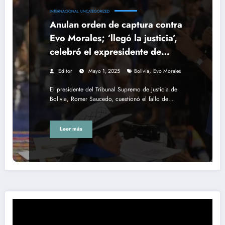
INTERNACIONAL
UNCATEGORIZED
Anulan orden de captura contra
Evo Morales; ‘llegó la justicia’,
celebró el expresidente de
Bolivia
,
Editor
Mayo 1, 2025
Bolivia
Evo Morales
El presidente del Tribunal Supremo de Justicia de
Bolivia, Romer Saucedo, cuestionó el fallo de…
Leer más