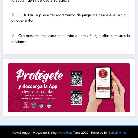
lo acusan de infidelidad a su esposa
Sí, la NASA puede ver excrementos de pingüinos desde el espacio…
y son rosados
Cae presunto implicado en el robo a Karely Ruiz; huellas dactilares lo
delataron
NewsBlogger - Magazine & Blog
WordPress
Tema 2026 | Powered By
SpiceThemes