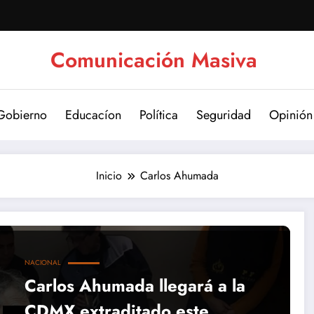
Comunicación Masiva
Gobierno
Educacíon
Política
Seguridad
Opinión
Inicio
Carlos Ahumada
NACIONAL
Carlos Ahumada llegará a la
CDMX extraditado este