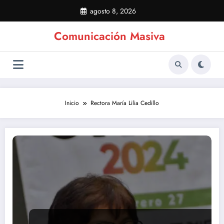
Saltar
agosto 8, 2026
al
contenido
Comunicación Masiva
Inicio
Rectora María Lilia Cedillo