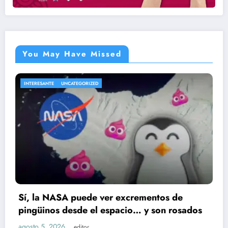
You May Have Missed
UNCATEGORIZED
ENTRETENIMIENTO
SA puede ver excrementos de
Cae presunt
 desde el espacio… y son rosados
Ruiz; huell
6
agosto 5, 2026
editor