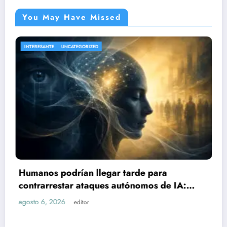
You May Have Missed
NACIONAL
UNCATEGORIZED
Sube a 21 el número de lesi
rde para
explosión de pipa de gas e
ónomos de IA:
agosto 6, 2026
editor