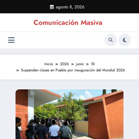
Saltar
agosto 8, 2026
al
contenido
Comunicación Masiva
Inicio
2026
junio
10
Suspenden clases en Puebla por inauguración del Mundial 2026