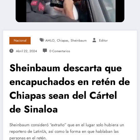
,
,
Nacional
AMLO
Chiapas
Sheinbaum
Editor
Abril 22, 2024
0 Comentarios
Sheinbaum descarta que
encapuchados en retén de
Chiapas sean del Cártel
de Sinaloa
Sheinbaum consideró “extraño” que en el lugar solo hubiera un
reportero de LatinUs, así como la forma en que hablaban las
personas en el retén.