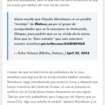
que eran pobladores, pero lo que más me llamó la atención es que
los únicos que estaban ahí eran los de LatinUs.
Ahora resulta que Claudia Sheinbaum ve un posible
“montaje” de
@latinus_us
por el grupo de
encapuchados que se le acercaron en Motozintla,
Chiapas, para pedirle que no se olvide de la sierra.
Dice que es “bien extraño” que solo estuviera
nuestro micrófono.
pic.twitter.com/ILN5H50WAK
— Erika Velasco (@Erika_Velasco_)
April 22, 2024
A pesar de que los testimonios de pobladores de la zona
señalaban que algunos de los encapuchados estaban armados,
Sheinbaum negó rotundamente que portaran armas y descartó que
fueran miembros del Cártel de Sinaloa, el cual se presume en
conflicto con el Cártel Jalisco Nueva Generación en esa región.
“Decían que eran pobladores, pero luego por ahí dijeron que no
somos Fifis, algo muy extraño la verdad”, declaró Sheinbaum a un