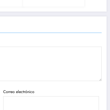
América: la rebaja
salarial que podría
cambiarlo todo
Correo electrónico