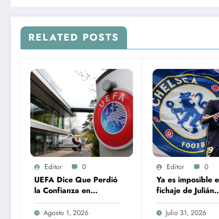
RELATED POSTS
Editor
0
Editor
0
UEFA Dice Que Perdió
Ya es imposible e
la Confianza en
fichaje de Julián
Infantino; Celebra
Quiñones con Ch
Retiro de Propuesta de
por sanción
Agosto 1, 2026
Julio 31, 2026