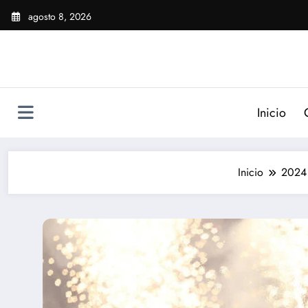
Saltar
agosto 8, 2026
al
contenido
Inicio
Inicio
2024