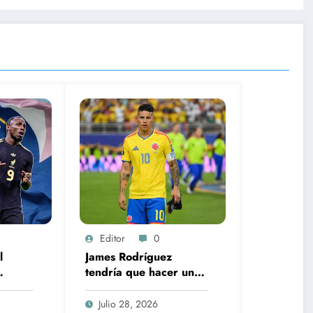
Editor
0
l
James Rodríguez
tendría que hacer un
elsea
millonario sacrificio
para fichar con
Julio 28, 2026