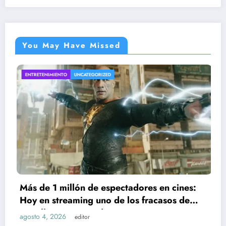
You May Have Missed
UNCATEGORIZED
INTERESANTE
UNCA
llón de espectadores en cines:
Por qué apar
aming uno de los fracasos de
s caros de 2022
agosto 4, 2026
editor