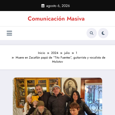
Saltar
agosto 6, 2026
al
contenido
Comunicación Masiva
Inicio
2024
julio
1
Muere en Zacatlán papá de “Tito Fuentes”, guitarrista y vocalista de
Molotov