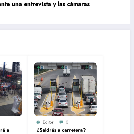
nte una entrevista y las cámaras
Editor
0
rá a
¿Saldrás a carretera?