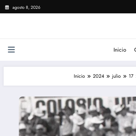
Saltar
agosto 8, 2026
al
contenido
Inicio
Inicio
2024
julio
17