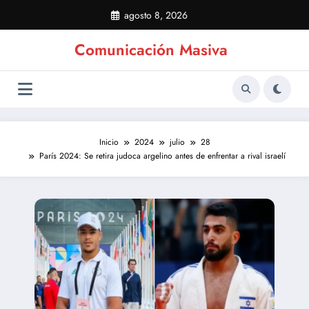
Saltar
agosto 8, 2026
al
contenido
Comunicación Masiva
Inicio
2024
julio
28
París 2024: Se retira judoca argelino antes de enfrentar a rival israelí