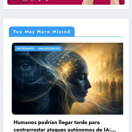
You May Have Missed
ANTE
UNCATEGORIZED
NACIONAL
Sube a
os podrían llegar tarde para
explos
arrestar ataques autónomos de IA:
agosto 6