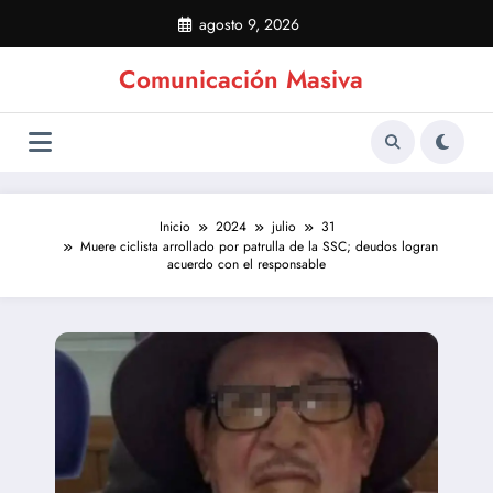
Saltar
agosto 9, 2026
al
contenido
Comunicación Masiva
Inicio
2024
julio
31
Muere ciclista arrollado por patrulla de la SSC; deudos logran
acuerdo con el responsable