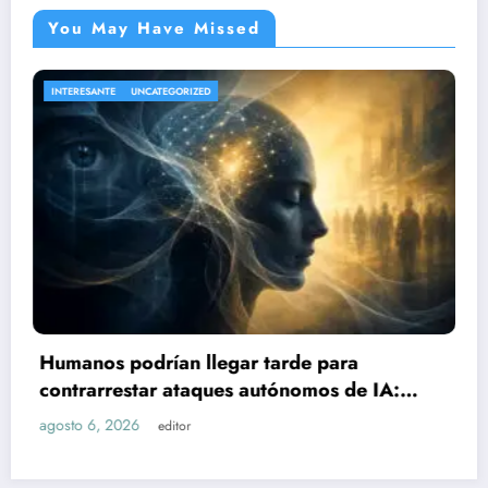
You May Have Missed
NACIONAL
UNCATEGORIZED
Sube a 21 el número de lesi
rde para
explosión de pipa de gas e
ónomos de IA:
agosto 6, 2026
editor