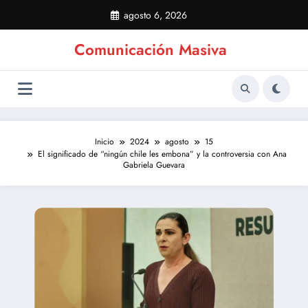
Saltar
agosto 6, 2026
al
contenido
Comunicación Masiva
Inicio
2024
agosto
15
El significado de “ningún chile les embona” y la controversia con Ana
Gabriela Guevara