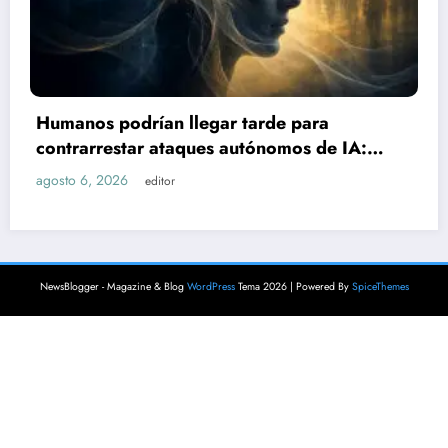
Sube a 21 el número de lesionados tra
explosión de pipa de gas en Cuernava
A:
agosto 6, 2026
editor
NewsBlogger - Magazine & Blog
WordPress
Tema 2026 | Powered By
SpiceThemes