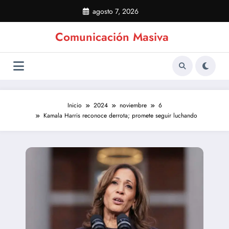
Saltar
agosto 7, 2026
al
contenido
Comunicación Masiva
Inicio
2024
noviembre
6
Kamala Harris reconoce derrota; promete seguir luchando