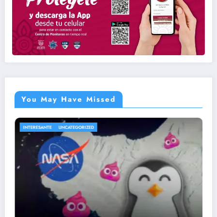
You May Have Missed
ED
ENTRETENIMIENTO
UNCATEGOR