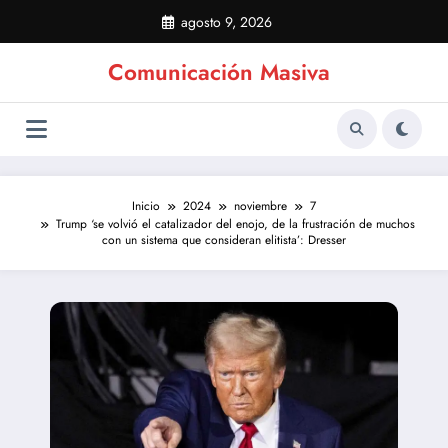
Saltar
agosto 9, 2026
al
contenido
Comunicación Masiva
Inicio
2024
noviembre
7
Trump ‘se volvió el catalizador del enojo, de la frustración de muchos
con un sistema que consideran elitista’: Dresser