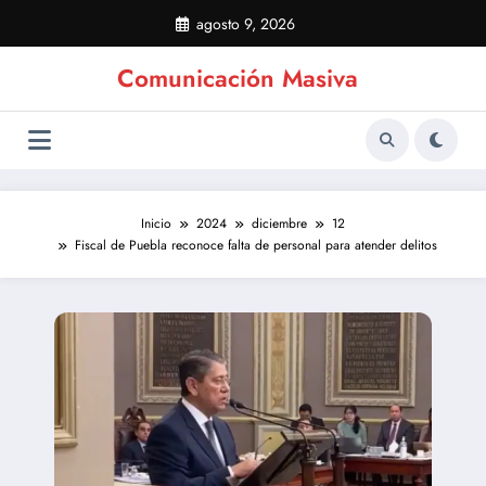
Saltar
agosto 9, 2026
al
contenido
Comunicación Masiva
Inicio
2024
diciembre
12
Fiscal de Puebla reconoce falta de personal para atender delitos