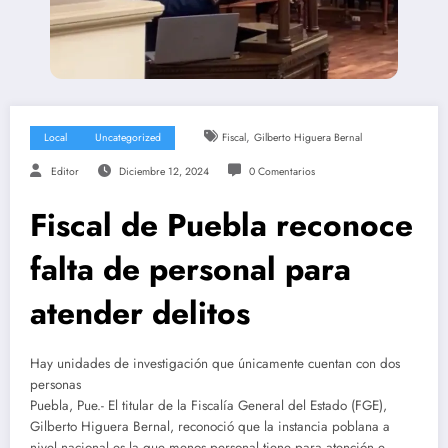
,
Local
Uncategorized
Fiscal
Gilberto Higuera Bernal
Editor
Diciembre 12, 2024
0 Comentarios
Fiscal de Puebla reconoce
falta de personal para
atender delitos
Hay unidades de investigación que únicamente cuentan con dos
personas
Puebla, Pue.- El titular de la Fiscalía General del Estado (FGE),
Gilberto Higuera Bernal, reconoció que la instancia poblana a
nivel nacional es la que menos personal tiene para atención e