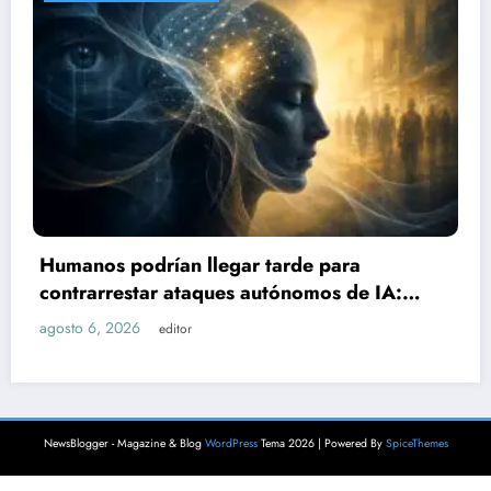
Sube a 21 el número de lesionados tras
explosión de pipa de gas en Cuernavac
:
agosto 6, 2026
editor
NewsBlogger - Magazine & Blog
WordPress
Tema 2026 | Powered By
SpiceThemes