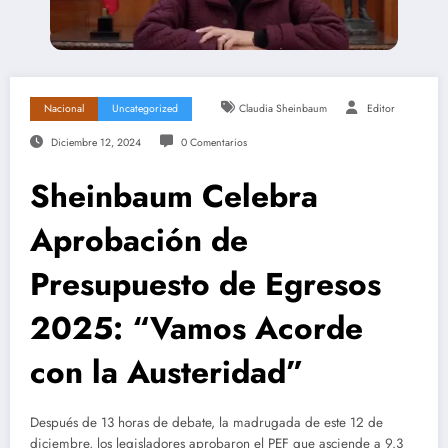
Nacional
Uncategorized
Claudia Sheinbaum
Editor
Diciembre 12, 2024
0 Comentarios
Sheinbaum Celebra
Aprobación de
Presupuesto de Egresos
2025: “Vamos Acorde
con la Austeridad”
Después de 13 horas de debate, la madrugada de este 12 de
diciembre, los legisladores aprobaron el PEF que asciende a 9.3