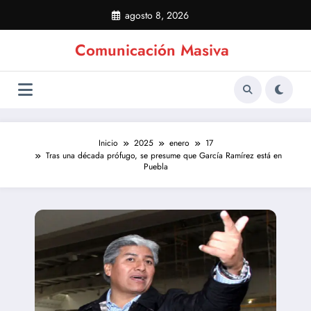
Saltar
agosto 8, 2026
al
contenido
Comunicación Masiva
Inicio
2025
enero
17
Tras una década prófugo, se presume que García Ramírez está en
Puebla