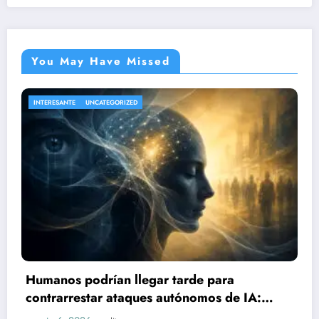
You May Have Missed
NACIONAL
UNCATEGORIZED
Sube a 21 el número de lesionados 
a
explosión de pipa de gas en Cuern
e IA:
agosto 6, 2026
editor