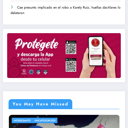
Cae presunto implicado en el robo a Karely Ruiz; huellas dactilares lo
delataron
You May Have Missed
IZED
ENTRETENIMIENTO
UNCATE