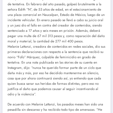
de tentativa. En febrero del año pasado, golpeó brutalmente a la
señora Edith “N”, de 53 años de edad, en el estacionamiento de
una plaza comercial en Naucalpan, Estado de México, luego de un
incidente vehicular. En enero pasado se llevó a cabo su juicio oral
y un juez dio el fallo en contra del creador de contenidos, siendo
sentenciado a 17 años y seis meses en prisión. Además, deberá
pagar una multa de 67 mil 313 pesos y, como reparación del daño
moral y material, la cantidad de 277 mil 400 pesos.
Melanie Lattanzi, creadora de contenidos en redes sociales, dio sus
primeras declaraciones con respecto a la sentencia que recibió su
novio “Fofo” Márquez, culpable de feminicidio en grado de
tentativa. En una nota publicada en las stories de su cuenta en
Instagram, dijo: “nunca he querido formar parte de un ciclo que
daña más y más, por eso he decidido mantenerme en silencio,
cosa que por ahora continuará siendo así, yo entiendo que cada
quien busca sanar sus heridas de formas distintas, pero eso no
justifica el daño que podemos causar al seguir incentivando al
odio y la violencia”.
De acuerdo con Melanie Lattanzi, los pasados meses han sido una
pesadilla sin descanso y ha recibido todo tipo de amenazas. “He