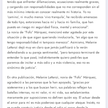
tenido que enfrentar difamaciones, acusaciones realmente graves,
y cargando con responsabilidades que no me corresponden sin el
más mínimo interés en conocer realmente mi historia. Yo no
‘camino’, ni mucho menos ‘vivo tranquila’, he recibido amenazas
de todo tipo, extorsiones hacia mí y hacia mi familia, que han
puesto en riesgo mi seguridad física, mental y emocional”.
La novia de “Fofo” Márquez, mencionó estar agotada por esta
situación y de que sigan queriendo involucrarla, “en algo que no
tengo responsabilidad ni tampoco merezco”. Asimismo, Melanie
Lattanzi dejó muy en claro que jamás justificará o la verán
defendiendo a su pareja sentimental, “pero tampoco terminaré de
entender lo que pasó, indistintamente quiero pedirles que
paremos de incitar a más odio y a más violencia, eso no es
sinónimo de justicia”.
En otra publicación, Melanie Lattanzi, novia de “Fofo” Márquez,
agradeció a las personas que la han apoyado, “gracias por
sostenerme y a los que buscan herir, sus palabras reflejan tus
batallas internas, no mi valor, ni mi vida, sus señalamientos
meramente por suposiciones no definen quién soy. El actuar desde
el amor para mí es más poderoso que cualquier ataque. Insisto, no
se puede construir justicia desde el odio ni sanar desde la