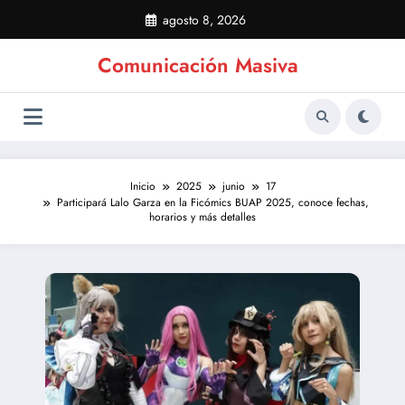
Saltar
agosto 8, 2026
al
contenido
Comunicación Masiva
Inicio
2025
junio
17
Participará Lalo Garza en la Ficómics BUAP 2025, conoce fechas,
horarios y más detalles