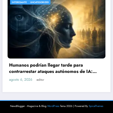
NACIONAL
UNCATEGORIZED
Sube a 21 el número de lesionados tra
explosión de pipa de gas en Cuernava
IA:
agosto 6, 2026
editor
NewsBlogger - Magazine & Blog
WordPress
Tema 2026 | Powered By
SpiceThemes