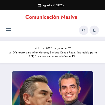
Saltar
agosto 9, 2026
al
contenido
Comunicación Masiva
Inicio
2025
julio
23
Día negro para Alito Moreno; Enrique Ochoa Reza, favorecido por el
TEPJF por revocar su expulsión del PRI