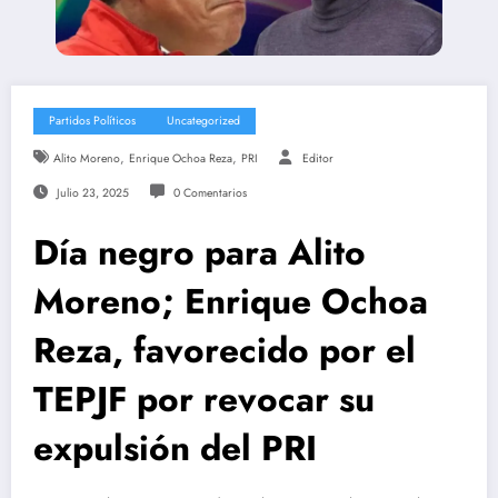
Partidos Políticos
Uncategorized
,
,
Alito Moreno
Enrique Ochoa Reza
PRI
Editor
Julio 23, 2025
0 Comentarios
Día negro para Alito
Moreno; Enrique Ochoa
Reza, favorecido por el
TEPJF por revocar su
expulsión del PRI