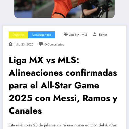
,
Deportes
Uncategorized
Liga MX
MLS
Editor
Julio 23, 2025
0 Comentarios
Liga MX vs MLS:
Alineaciones confirmadas
para el All-Star Game
2025 con Messi, Ramos y
Canales
Este miércoles 23 de julio se vivirá una nueva edición del All-Star