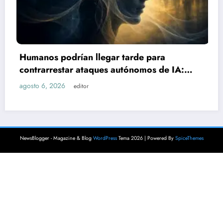
Sube a 21 el número
egar tarde para
explosión de pipa d
ues autónomos de IA:
agosto 6, 2026
editor
NewsBlogger - Magazine & Blog
WordPress
Tema 2026 | Powered By
SpiceThemes