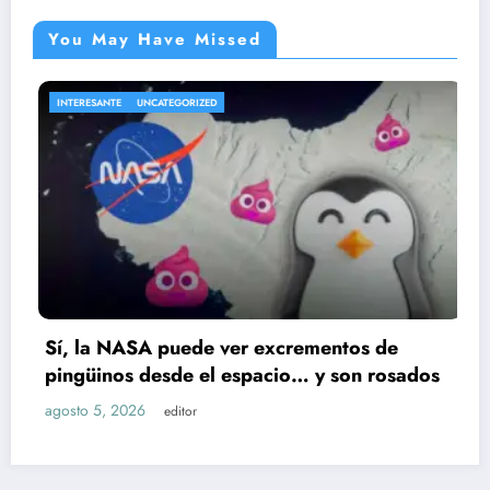
You May Have Missed
TE
UNCATEGORIZED
ENTRETENIM
 NASA puede ver excrementos de
Cae pres
nos desde el espacio… y son rosados
Ruiz; hu
 2026
agosto 5, 
editor