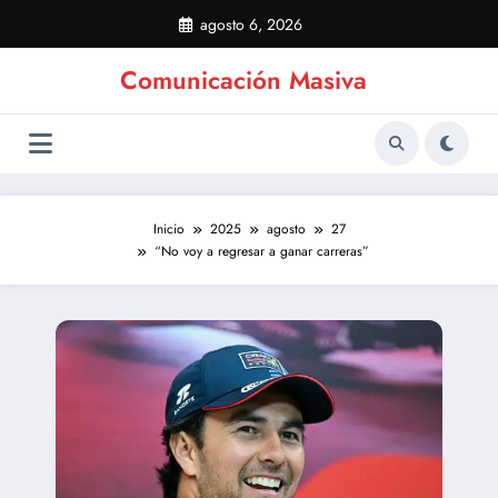
Saltar
agosto 6, 2026
al
contenido
Comunicación Masiva
Inicio
2025
agosto
27
“No voy a regresar a ganar carreras”