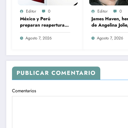
Editor
0
Editor
0
México y Perú
James Haven, h
preparan reapertura
de Angelina Jolie
de embajadas tras
revela que es ga
restablecer relaciones
durante una
Agosto 7, 2026
Agosto 7, 2026
transmisión en vi
junto a su exesp
PUBLICAR COMENTARIO
Comentarios