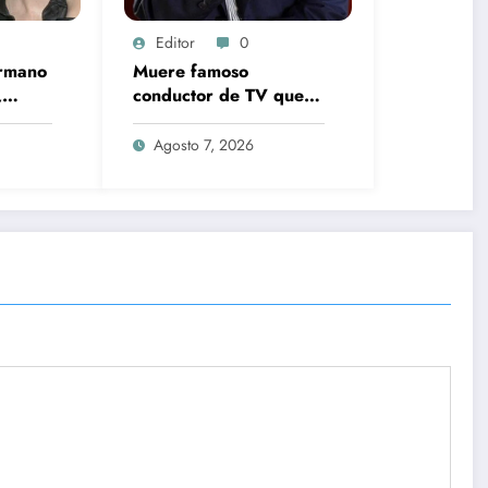
Editor
0
ermano
Muere famoso
,
conductor de TV que
y
marcó toda una época
en la pantalla chica, así
Agosto 7, 2026
vo
fue su repentino
osa
fallecimiento