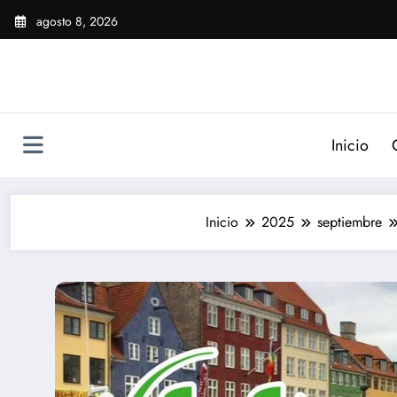
Saltar
agosto 8, 2026
al
contenido
Inicio
Inicio
2025
septiembre