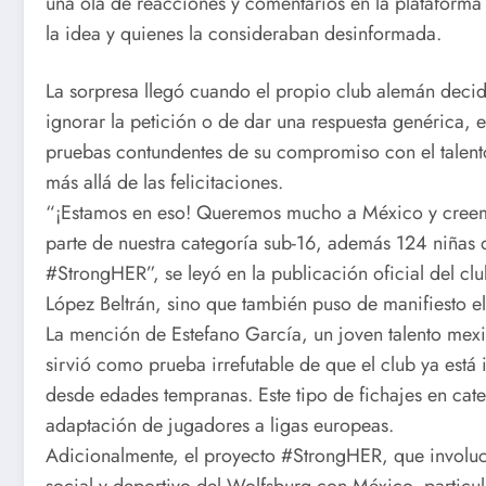
una ola de reacciones y comentarios en la plataforma
la idea y quienes la consideraban desinformada.
La sorpresa llegó cuando el propio club alemán decid
ignorar la petición o de dar una respuesta genérica, 
pruebas contundentes de su compromiso con el talento
más allá de las felicitaciones.
“¡Estamos en eso! Queremos mucho a México y creemo
parte de nuestra categoría sub-16, además 124 niñas 
#StrongHER”, se leyó en la publicación oficial del cl
López Beltrán, sino que también puso de manifiesto el
La mención de Estefano García, un joven talento mexic
sirvió como prueba irrefutable de que el club ya está in
desde edades tempranas. Este tipo de fichajes en cate
adaptación de jugadores a ligas europeas.
Adicionalmente, el proyecto #StrongHER, que involu