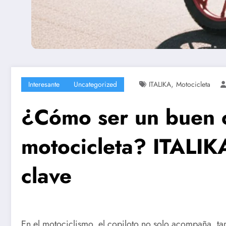
,
Interesante
Uncategorized
ITALIKA
Motocicleta
¿Cómo ser un buen c
motocicleta? ITALIK
clave
En el motociclismo, el copiloto no solo acompaña, tam