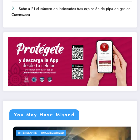
Sube a 21 el número de lesionados tras explosión de pipa de gas en
Cuernavaca
You May Have Missed
ANTE
UNCATEGORIZED
NACIONAL