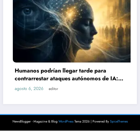
Sube a
os podrían llegar tarde para
explos
arrestar ataques autónomos de IA:
agosto 6
to
6, 2026
editor
NewsBlogger - Magazine & Blog
WordPress
Tema 2026 | Powered By
SpiceThemes