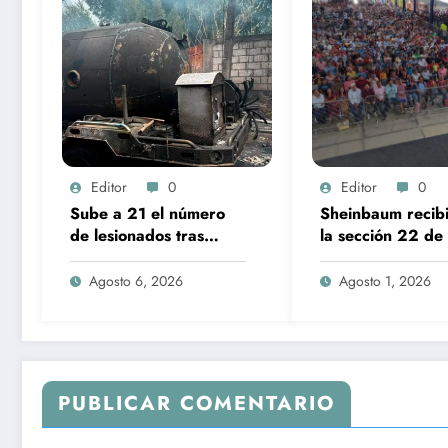
Editor
0
Editor
0
Sube a 21 el número
Sheinbaum recibi
de lesionados tras
la sección 22 de 
explosión de pipa de
CNTE en Palacio
gas en Cuernavaca
Nacional
Agosto 6, 2026
Agosto 1, 2026
PUBLICAR COMENTARIO