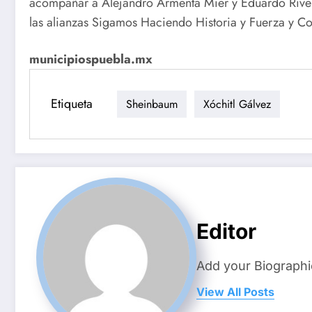
acompañar a Alejandro Armenta Mier y Eduardo River
las alianzas Sigamos Haciendo Historia y Fuerza y C
municipiospuebla.mx
Etiqueta
Sheinbaum
Xóchitl Gálvez
Editor
Add your Biographi
View All Posts