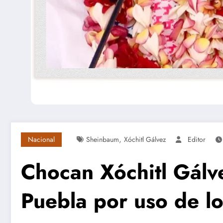
,
Nacional
Sheinbaum
Xóchitl Gálvez
Editor
Chocan Xóchitl Gálv
Puebla por uso de l