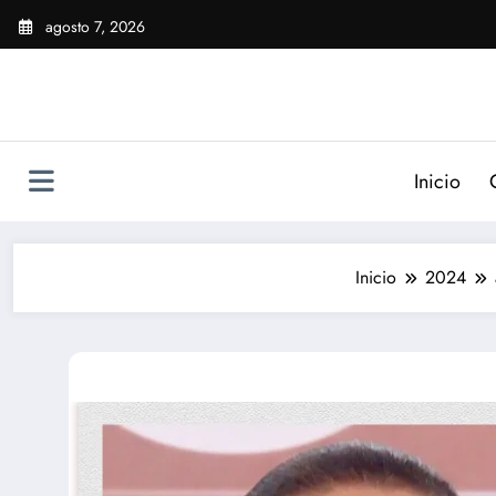
Saltar
agosto 7, 2026
al
contenido
Inicio
Inicio
2024