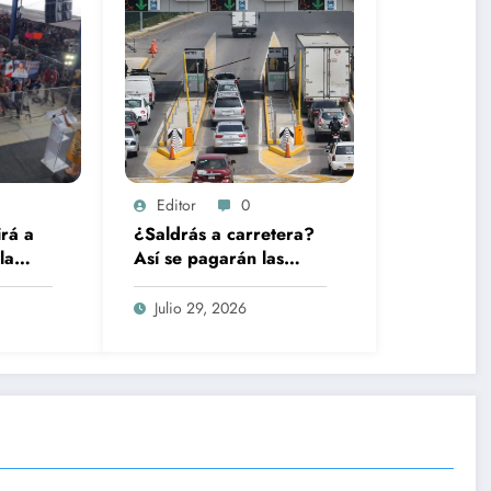
Editor
0
rá a
¿Saldrás a carretera?
la
Así se pagarán las
casetas de Capufe
desde este jueves
Julio 29, 2026