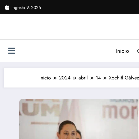
Saltar
agosto 9, 2026
al
contenido
Inicio
Inicio
2024
abril
14
Xóchitl Gálve