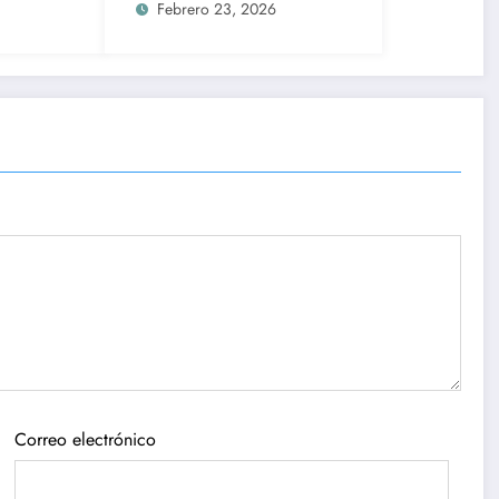
dejar su curul por La
Febrero 23, 2026
casa de los famosos;
Comisión de
Honestidad evaluará
caso
Correo electrónico