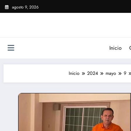
Saltar
agosto 9, 2026
al
contenido
Inicio
Inicio
2024
mayo
9