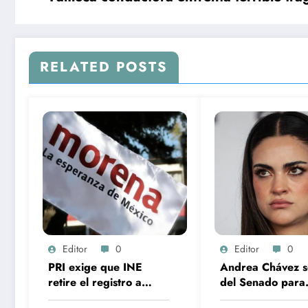
RELATED POSTS
Editor
0
Editor
0
PRI exige que INE
Andrea Chávez s
retire el registro a
del Senado para
Morena por “ser un
buscar gubernat