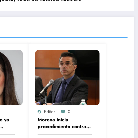
Editor
0
e va
Morena inicia
procedimiento contra
ura
Sergio Mayer tras