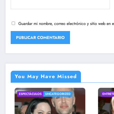
Guardar mi nombre, correo electrónico y sitio web en 
You May Have Missed
IZED
ENTRETENIMIENTO
UNCATEGORIZED