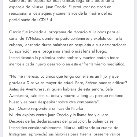
Como era de esperarse, estas críticas llegaron a oídos de la
expareja de Niurka, Juan Osorio. El productor no tardó en
reaccionar a los ataques y comentarios de la madre del ex
participante de LCDLF 4.
Osorio fue invitado al programa de Horacio Villalobos para el
canal de TVNotas, donde no pudo contenerse y explotó contra la
cubana, lanzando duras palabras en respuesta a sus declaraciones.
Su aparición en el programa añadió más leña al fuego,
intensificando la polémica entre ambos y manteniendo a todos
atentos a cada nuevo desarrollo en este enfrentamiento mediático.
“No me interesa. Lo único que tengo con ella es un hijo, y que
gracias a Dios ya es mayor de edad. Pero, ¿cómo puedes criticar?
Antes de Aventurera, ni quien hablara de esta señora. Sale
Aventurera, sale con su boca y mueve la lengua, porque no tiene
hueso y es para despepitar sobre otra compañera”.
Juan Osorio responde a criticas de Niurka
Niurka explota contra Juan Osorio y lo llama feo y culero
Después de las declaraciones del productor, la polémica se
intensificó considerablemente. Niurka, utilizando su cuenta de
Instagram, aprovechó sus historias para traer al presente varios