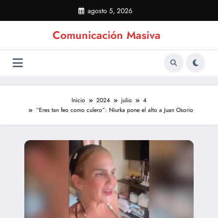
Saltar
agosto 5, 2026
al
contenido
Comunicación Masiva
Inicio
2024
julio
4
“Eres tan feo como culero”: Niurka pone el alto a Juan Osorio