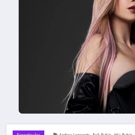
,
,
Espectáculos
Andrea Legarreta
Erik Rubín
Mía Rubín