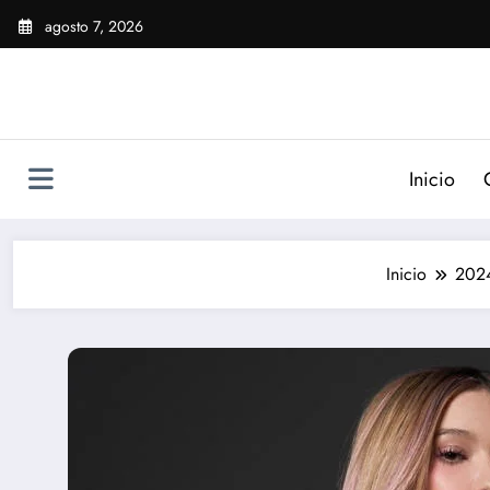
Saltar
agosto 7, 2026
al
contenido
Inicio
Inicio
202