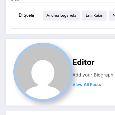
Etiqueta
Andrea Legarreta
Erik Rubín
M
Editor
Add your Biographi
View All Posts