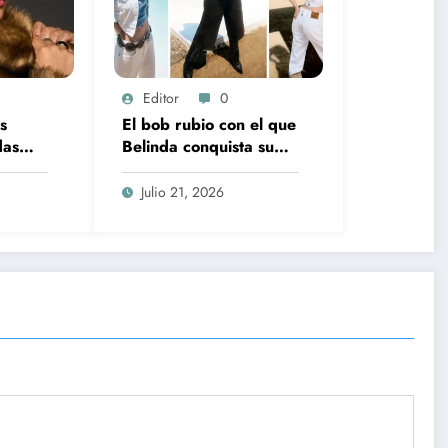
Editor
0
s
El bob rubio con el que
das
Belinda conquista su
a de
nueva portada de
Vogue
Julio 21, 2026