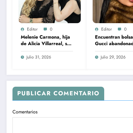
Editor
0
Editor
0
Melenie Carmona, hija
Encuentran bolsa
de Alicia Villarreal, se
Gucci abandona
llena de críticas al
tras robo en cas
asegurar que no quiere
Karely Ruiz
Julio 31, 2026
Julio 29, 2026
trabajar
PUBLICAR COMENTARIO
Comentarios