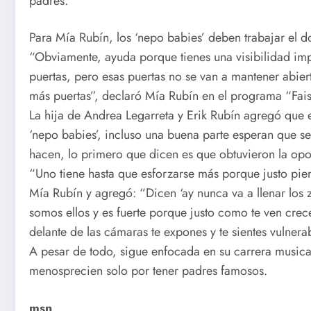
padres.
Para Mía Rubín, los ‘nepo babies’ deben trabajar el d
“Obviamente, ayuda porque tienes una visibilidad imp
puertas, pero esas puertas no se van a mantener abiert
más puertas”, declaró Mía Rubín en el programa “Fais
La hija de Andrea Legarreta y Erik Rubín agregó que e
‘nepo babies’, incluso una buena parte esperan que s
hacen, lo primero que dicen es que obtuvieron la opor
“Uno tiene hasta que esforzarse más porque justo pien
Mía Rubín y agregó: “Dicen ‘ay nunca va a llenar los z
somos ellos y es fuerte porque justo como te ven crec
delante de las cámaras te expones y te sientes vulnerab
A pesar de todo, sigue enfocada en su carrera musical
menosprecien solo por tener padres famosos.
msn