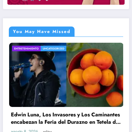
You May Have Missed
IZED
INTERNACIONAL
UNCATEGORIZED
vasores y Los Caminantes
 del Durazno en Tetela de
Todd Blanche, ex a