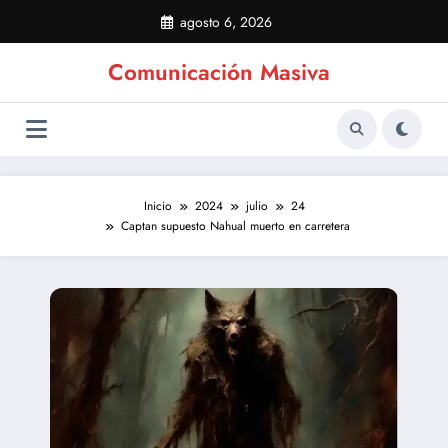
Saltar
agosto 6, 2026
al
contenido
Comunicación Masiva
Inicio
2024
julio
24
Captan supuesto Nahual muerto en carretera