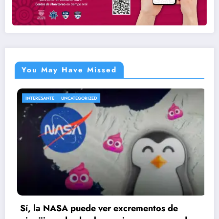
You May Have Missed
TERESANTE
UNCATEGORIZED
ENTR
, la NASA puede ver excrementos de
Cae 