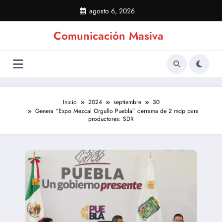
Saltar
agosto 6, 2026
al
contenido
Comunicación Masiva
Inicio
2024
septiembre
30
Genera “Expo Mezcal Orgullo Puebla” derrama de 2 mdp para
productores: SDR