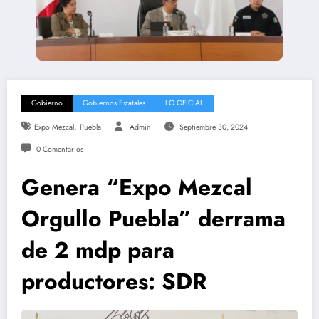
Gobierno
Gobiernos Estatales
LO OFICIAL
,
Expo Mezcal
Puebla
Admin
Septiembre 30, 2024
0 Comentarios
Genera “Expo Mezcal
Orgullo Puebla” derrama
de 2 mdp para
productores: SDR