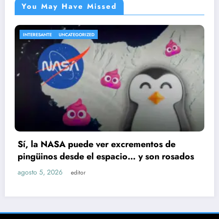
You May Have Missed
ENTRETENIMIENTO
UNCATEGORIZED
rementos de
Cae presunto implicado en e
o… y son rosados
Ruiz; huellas dactilares lo d
agosto 5, 2026
editor