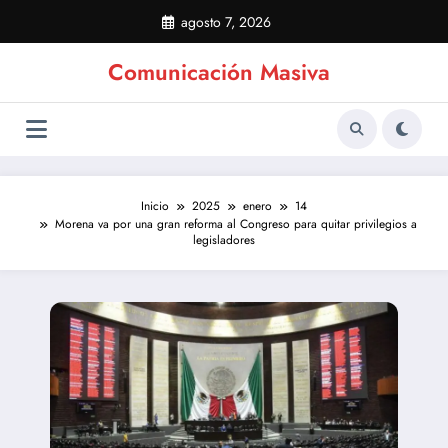
Saltar
agosto 7, 2026
al
contenido
Comunicación Masiva
Inicio
2025
enero
14
Morena va por una gran reforma al Congreso para quitar privilegios a
legisladores