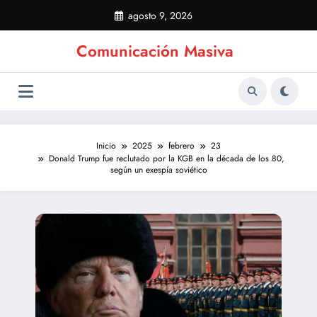
Saltar
agosto 9, 2026
al
contenido
Comunicación Masiva
Inicio
2025
febrero
23
Donald Trump fue reclutado por la KGB en la década de los 80,
según un exespía soviético