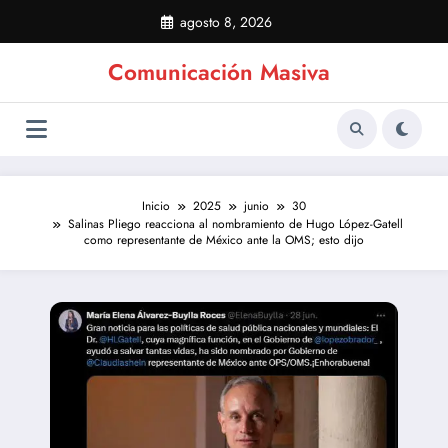
Saltar
agosto 8, 2026
al
contenido
Comunicación Masiva
Inicio
2025
junio
30
Salinas Pliego reacciona al nombramiento de Hugo López-Gatell
como representante de México ante la OMS; esto dijo