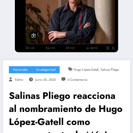
,
Nacionales
Uncategorized
Hugo López-Gatell
Salinas Pliego
Editor
Junio 30, 2025
0 Comentarios
Salinas Pliego reacciona
al nombramiento de Hugo
López-Gatell como