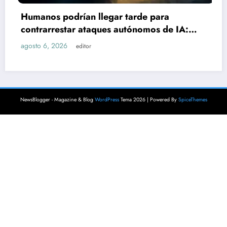
Sube a 2
s podrían llegar tarde para
explosi
rrestar ataques autónomos de IA:
agosto 6, 
o
 2026
editor
NewsBlogger - Magazine & Blog
WordPress
Tema 2026 | Powered By
SpiceThemes