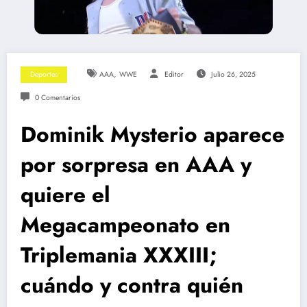
,
Deportes
AAA
WWE
Editor
Julio 26, 2025
0 Comentarios
Dominik Mysterio aparece
por sorpresa en AAA y
quiere el
Megacampeonato en
Triplemania XXXIII;
cuándo y contra quién