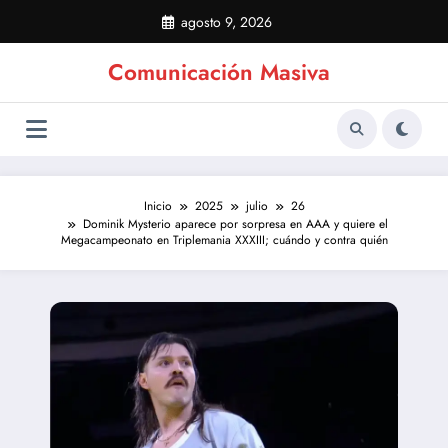
Saltar
agosto 9, 2026
al
contenido
Comunicación Masiva
Inicio
2025
julio
26
Dominik Mysterio aparece por sorpresa en AAA y quiere el
Megacampeonato en Triplemania XXXIII; cuándo y contra quién