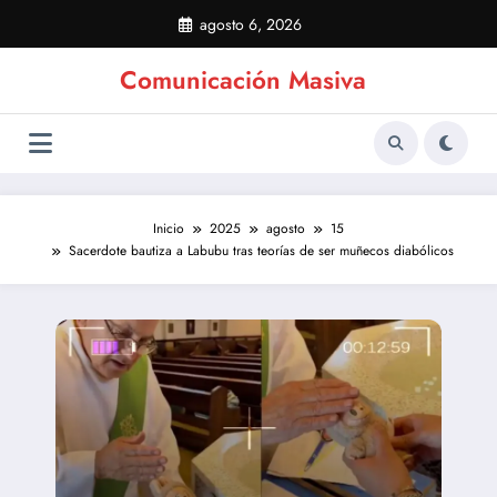
Saltar
agosto 6, 2026
al
contenido
Comunicación Masiva
Inicio
2025
agosto
15
Sacerdote bautiza a Labubu tras teorías de ser muñecos diabólicos