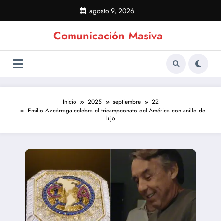
Saltar
agosto 9, 2026
al
contenido
Comunicación Masiva
Inicio
2025
septiembre
22
Emilio Azcárraga celebra el tricampeonato del América con anillo de
lujo