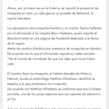
Ahora, por primera vez en la historia, se reportó la presencia de
mosquitos en Kjós, un valle glaciar al suroeste de Reikiavik, la
capital islandesa.
Los ejemplares -dos mosquitos hembra y un macho- fueron hallados
por el aficionado a los insectos Bjorn Hjaltason, quien reportó el
descubrimiento en una página de Facebook dedicada a la fauna
de la región.
Alerta de cambio climático por presencia de mosquitos en Islandia
De acuerdo con lo que el aficionado reportó en redes sociales:
“Me di cuenta de inmediato de que era algo que nunca había
visto”.
El hombre llevó los mosquitos al Instituto Islandés de Historia
Natural, donde el entomólogo Matthías Alfreðsson identificó la
especia a la que pertenecen los mosquitos.
De acuerdo con Matthías Alfreðsson se conformó que eran Culiseta
annulata, una de las pocas especies que son capaces de sobrevivir
al frío.
Aún así, el experto detalló que esta especie en particular es común