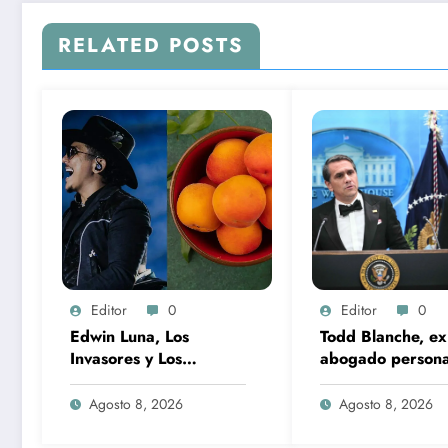
RELATED POSTS
Editor
0
Editor
0
Edwin Luna, Los
Todd Blanche, ex
Invasores y Los
abogado persona
Caminantes encabezan
Trump, es confi
la Feria del Durazno en
como fiscal gene
Agosto 8, 2026
Agosto 8, 2026
Tetela de Ocampo
EU