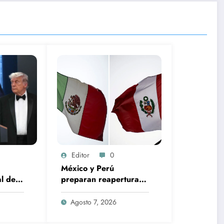
Editor
0
México y Perú
l de
preparan reapertura
rmado
de embajadas tras
ral de
restablecer relaciones
Agosto 7, 2026