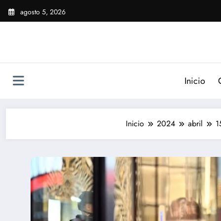
Saltar
agosto 5, 2026
al
contenido
Inicio
Inicio
2024
abril
1