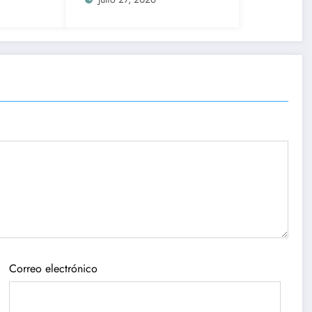
rlos
decomisaron 190 mil
lempiras
Correo electrónico