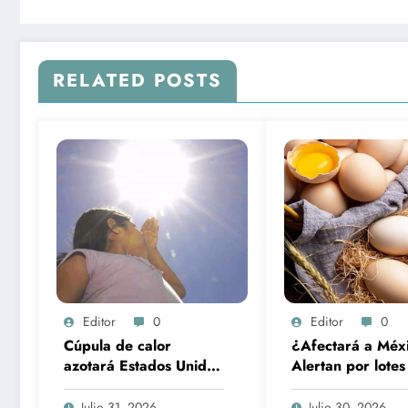
RELATED POSTS
Editor
0
Editor
0
Cúpula de calor
¿Afectará a Méx
azotará Estados Unidos
Alertan por lotes
con temperaturas de
huevo con salmon
hasta 49 grados
EU | Marcas afec
Julio 31, 2026
Julio 30, 2026