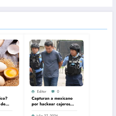
Editor
0
ico?
Capturan a mexicano
 de
por hackear cajeros
ela en
automáticos en
tadas
Honduras; le
Julio 27, 2026