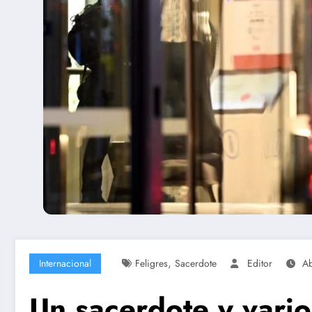
,
Internacional
Feligres
Sacerdote
Editor
Ab
Un sacerdote y vario