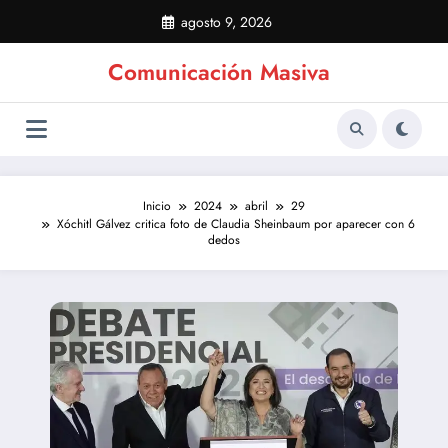
Saltar
agosto 9, 2026
al
contenido
Comunicación Masiva
Inicio
2024
abril
29
Xóchitl Gálvez critica foto de Claudia Sheinbaum por aparecer con 6
dedos