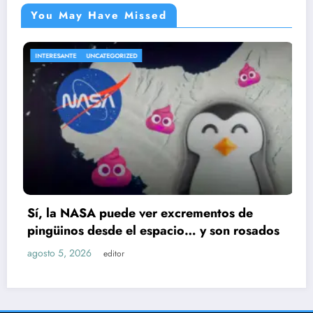
You May Have Missed
TE
UNCATEGORIZED
ENTRETENIM
 NASA puede ver excrementos de
Cae pres
nos desde el espacio… y son rosados
Ruiz; hu
 2026
agosto 5, 
editor