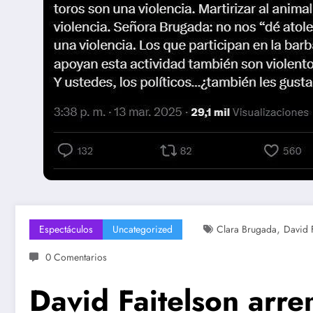
,
Espectáculos
Uncategorized
Clara Brugada
David 
0 Comentarios
David Faitelson arre