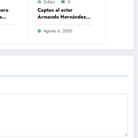
Editor
0
mero
Captan al actor
s
Armando Hernández
a de
con una mujer 20 años
ca
menor; lo acusan de
Agosto 6, 2026
infidelidad a su esposa