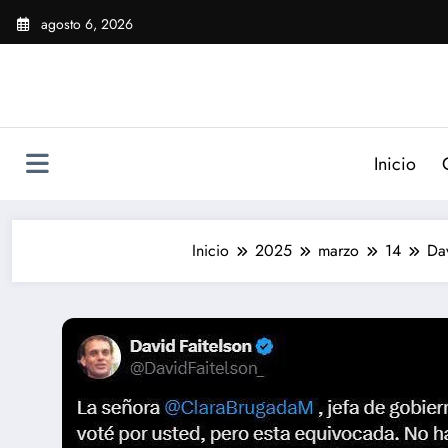
Saltar
agosto 6, 2026
al
contenido
Inicio
Inicio
2025
marzo
14
Dav