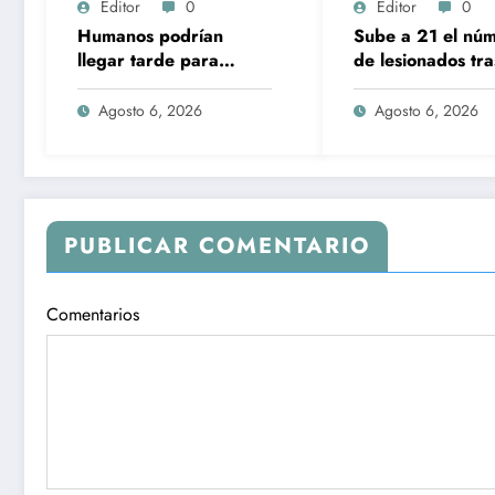
Editor
0
Editor
0
Humanos podrían
Sube a 21 el nú
llegar tarde para
de lesionados tra
contrarrestar ataques
explosión de pip
autónomos de IA:
gas en Cuernava
Agosto 6, 2026
Agosto 6, 2026
experto
PUBLICAR COMENTARIO
Comentarios