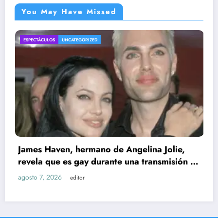
You May Have Missed
RIZED
ENTRETENIMIENTO
UNCATE
rmano de Angelina Jolie,
y durante una transmisión en
exesposa
r